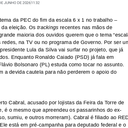
DE JUNHO DE 2026
11:32
 tema da PEC do fim da escala 6 x 1 no trabalho –
 da eleição. Os
trackings
recentes nas mãos de
 grande maioria dos ouvidos querem que o tema “escal
as redes, na TV ou no programa de Governo. Por ser u
residente Lula da Silva vai surfar no projeto, que já
os. Enquanto Ronaldo Caiado (PSD) já fala em
e Flávio Bolsonaro (PL) estuda como tocar no assunto.
om a devida cautela para não perderem o apoio do
rto Cabral, acusado por lojistas da Feira da Torre de
e, é o mesmo que apreendeu os passarinhos do ex-
so, sumiu, e outros morreram). Cabral é filiado ao RE
. Ele está em pré-campanha para deputado federal e o