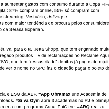
m a aumentar gastos com consumo durante a Copa FIF
digital: 87% compram online, 55% só compram com
e streaming. Vestuário,
delivery
e
s com maior tendência de procura pelos consumidor
b da Serasa Experian.
féu vai para o tal Jetta Shopp, que tem enganado muit
tregado produtos – vide reclamações no Reclame Aqui
VO, que tem “ressuscitado” débitos já pagos de mjui
o de ver o nome no SPC faz o cidadão pagar o boleto d
cia e ESG da ABF. #
App Obramax
une Academia de
nloads. #
Silva Gym
abre 3 academias no RJ e planej
parceria com programa Canal FuiClear. #
ARQ
realiza