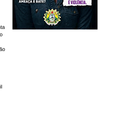
ta
 o
ção
l
a