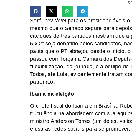
5 
Será inevitável para os presidenciáveis o
mesmo que o Senado segure para depois
caciques de três partidos mostram que a
5 x 2” seja debatido pelos candidatos, n
pauta que o PT abraçou desde o início, o p
passou com força na Câmara dos Deputad
“flexibilização” da jornada, e a equipe d
Todos, até Lula, evidentemente tratam c
patronato.
Ibama na eleição
O chefe fiscal do Ibama em Brasília, Robe
truculência na abordagem com sua equip
ministro Anderson Torres (um deles, valio
e usa as redes sociais para se promover