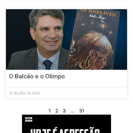
O Balcão e o Olimpo
18 de julho de 2026
1
2
3
…
31