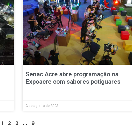
s
Senac Acre abre programação na
Expoacre com sabores potiguares
2 de agosto de 2026
1
2
3
…
9