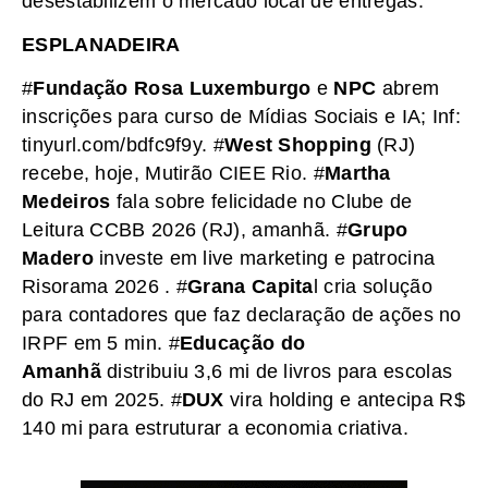
desestabilizem o mercado local de entregas.
ESPLANADEIRA
#
Fundação Rosa Luxemburgo
e
NPC
abrem
inscrições para curso de Mídias Sociais e IA; Inf:
tinyurl.com/bdfc9f9y. #
West Shopping
(RJ)
recebe, hoje, Mutirão CIEE Rio. #
Martha
Medeiros
fala sobre felicidade no Clube de
Leitura CCBB 2026 (RJ), amanhã. #
Grupo
Madero
investe em live marketing e patrocina
Risorama 2026 . #
Grana Capita
l cria solução
para contadores que faz declaração de ações no
IRPF em 5 min. #
Educação do
Amanhã
distribuiu 3,6 mi de livros para escolas
do RJ em 2025. #
DUX
vira holding e antecipa R$
140 mi para estruturar a economia criativa.