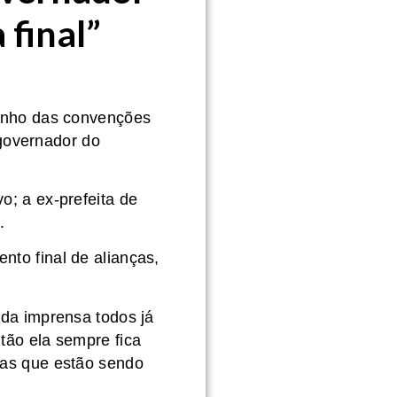
 final”
tinho das convenções
 governador do
o; a ex-prefeita de
.
to final de alianças,
 da imprensa todos já
tão ela sempre fica
ças que estão sendo