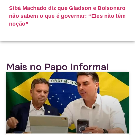
Sibá Machado diz que Gladson e Bolsonaro
não sabem o que é governar: “Eles não têm
noção”
Mais no Papo Informal