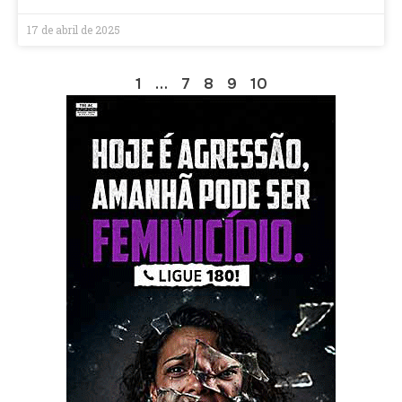
17 de abril de 2025
1
…
7
8
9
10