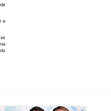
 de
e a
sse
Uma
 do