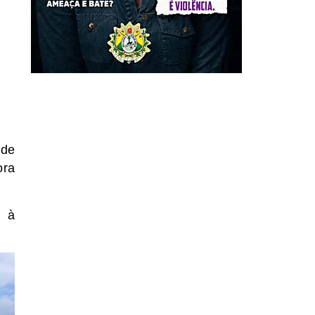
 de
ora
o à