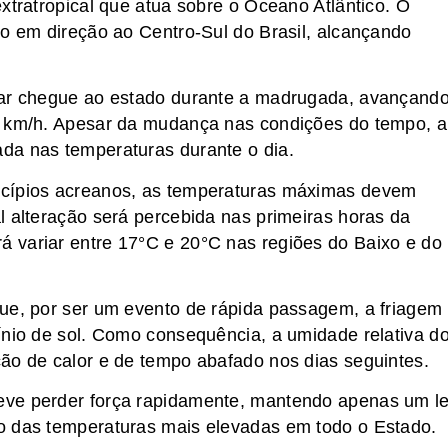
xtratropical que atua sobre o Oceano Atlântico. O
io em direção ao Centro-Sul do Brasil, alcançando
lar chegue ao estado durante a madrugada, avançand
6 km/h. Apesar da mudança nas condições do tempo, a
da nas temperaturas durante o dia.
icípios acreanos, as temperaturas máximas devem
l alteração será percebida nas primeiras horas da
 variar entre 17°C e 20°C nas regiões do Baixo e do
que, por ser um evento de rápida passagem, a friagem
ínio de sol. Como consequência, a umidade relativa d
ão de calor e de tempo abafado nos dias seguintes.
eve perder força rapidamente, mantendo apenas um l
o das temperaturas mais elevadas em todo o Estado.