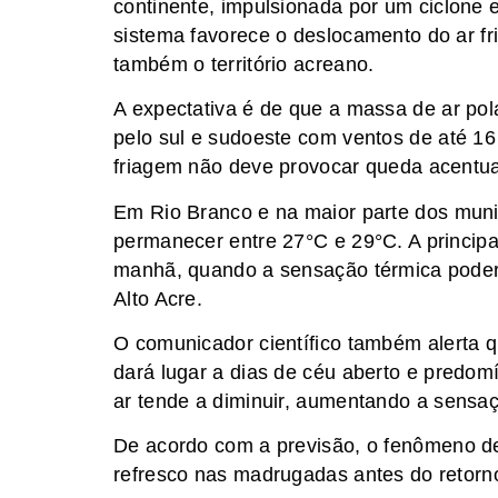
continente, impulsionada por um ciclone e
sistema favorece o deslocamento do ar fr
também o território acreano.
A expectativa é de que a massa de ar po
pelo sul e sudoeste com ventos de até 1
friagem não deve provocar queda acentua
Em Rio Branco e na maior parte dos mun
permanecer entre 27°C e 29°C. A principa
manhã, quando a sensação térmica poderá
Alto Acre.
O comunicador científico também alerta 
dará lugar a dias de céu aberto e predom
ar tende a diminuir, aumentando a sensaç
De acordo com a previsão, o fenômeno d
refresco nas madrugadas antes do retorn