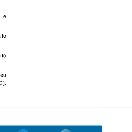
a e
uto
uto
deu
C),