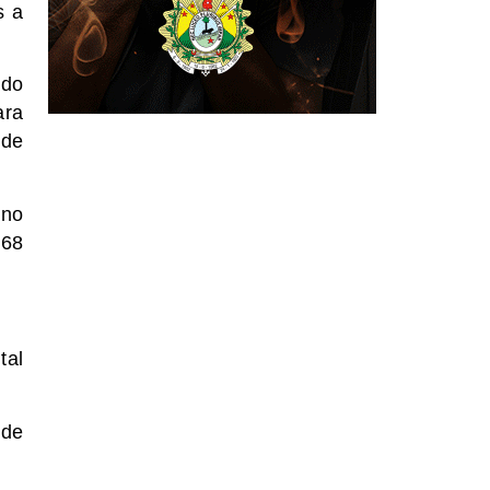
s a
ado
ara
 de
ino
168
tal
 de