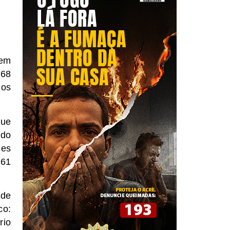
 em
468
dos
que
 do
les
361
 de
o:
rio