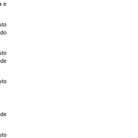
a e
uto
ido
uto
 de
uto
 de
uto