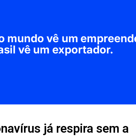
avírus já respira sem a