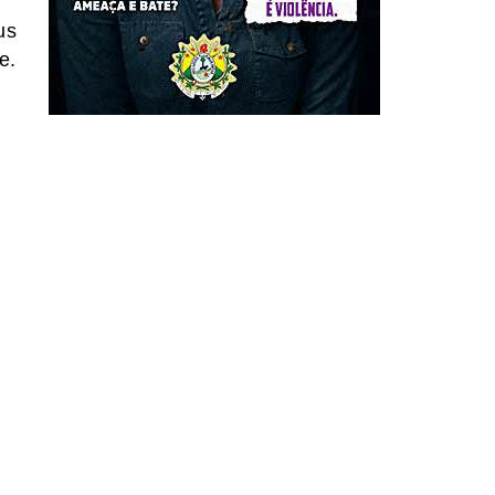
us
e.