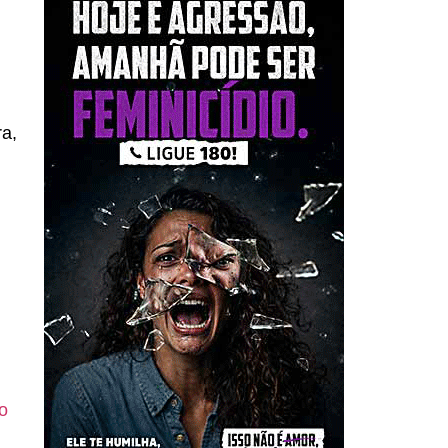
ra,
do