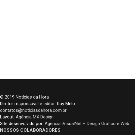
© 2019 Notícias da Hora
Diretor responsável e editor: Ray Melo
contatos@noticiasdahora.com.br
Layout:
Agência MX Design
Site desenvolvido por:
Agência iVisualNet – Design Gráfico e Web
NOSSOS COLABORADORES