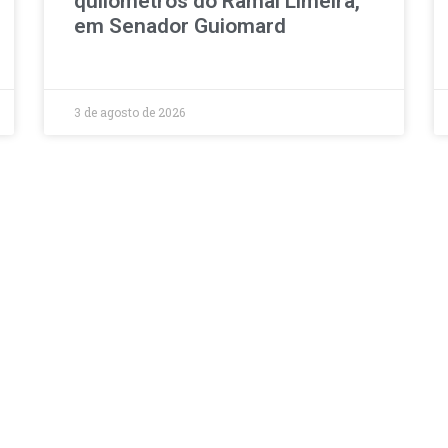
quilômetros do Ramal Limeira,
em Senador Guiomard
3 de agosto de 2026