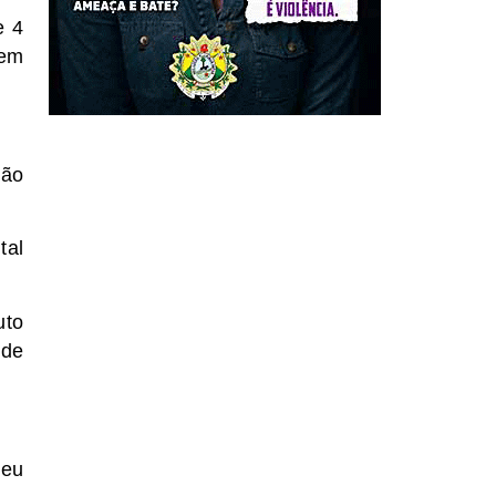
e 4
 em
oão
tal
uto
 de
ceu