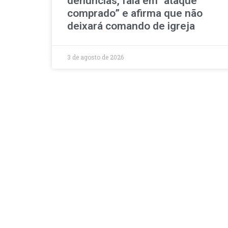
denúncias, fala em “ataque
comprado” e afirma que não
deixará comando de igreja
3 de agosto de 2026