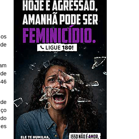
sos
 de
ram
 de
346
 de
ço
 do
ões