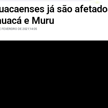
auacaenses já são afetad
auacá e Muru
E FEVEREIRO DE 2021
14:05