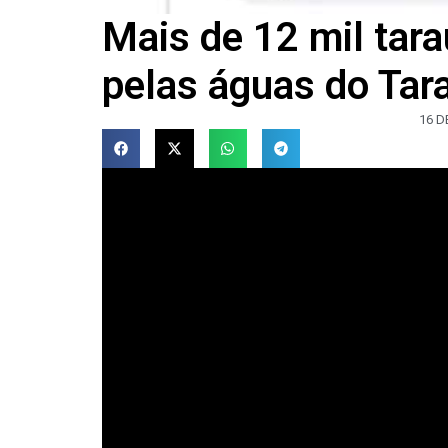
Mais de 12 mil tar
pelas águas do Tar
16 D