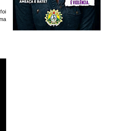
foi
uma