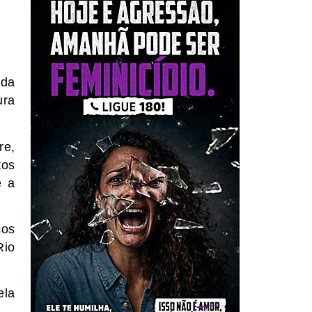
ada
ura
re,
tos
e a
ços
Rio
ela