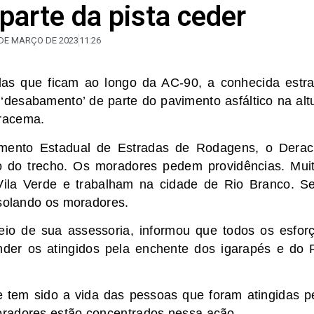
 parte da pista ceder
 DE MARÇO DE 2023
11:26
las que ficam ao longo da AC-90, a conhecida estr
desabamento’ de parte do pavimento asfáltico na alt
racema.
mento Estadual de Estradas de Rodagens, o Derac
ão do trecho. Os moradores pedem providências. Mui
ila Verde e trabalham na cidade de Rio Branco. S
isolando os moradores.
eio de sua assessoria, informou que todos os esfor
der os atingidos pela enchente dos igarapés e do 
 tem sido a vida das pessoas que foram atingidas p
oradores estão concentrados nessa ação.