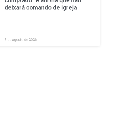
comprado” e afirma que não
deixará comando de igreja
3 de agosto de 2026