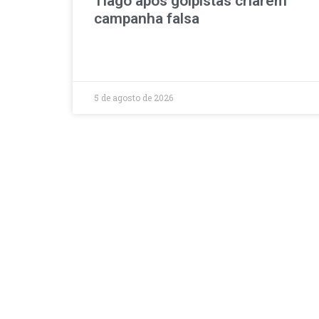
Tiago após golpistas criarem
campanha falsa
5 de agosto de 2026