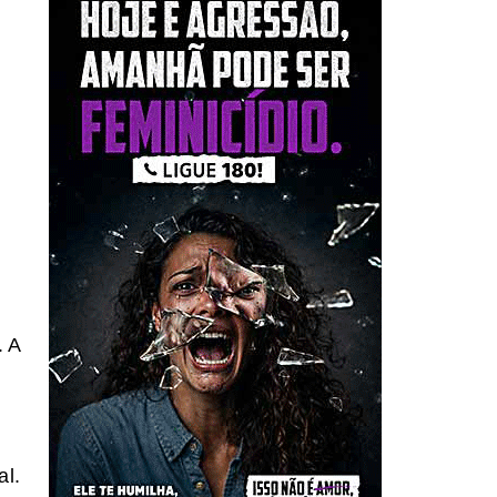
. A
al.