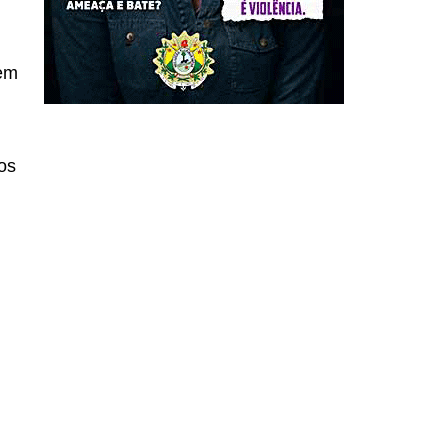
sem
os