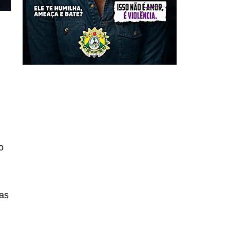
o
tas