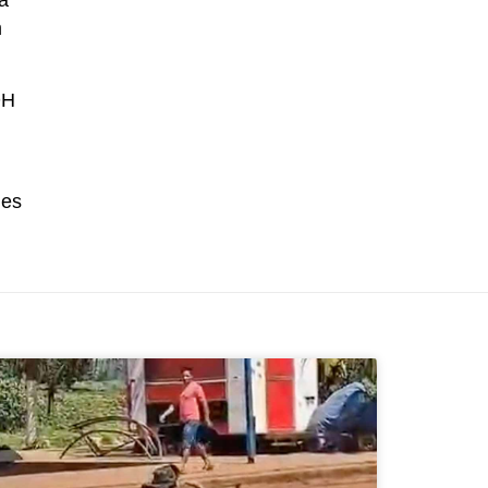
a
m
DH
res