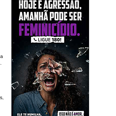
ia
.
s,