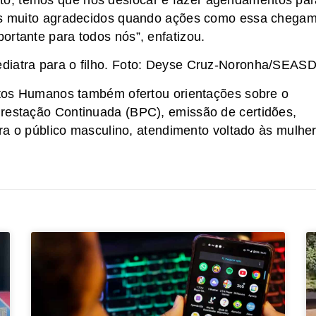
o, temos que nos deslocar e fazer agendamentos par
mos muito agradecidos quando ações como essa chega
ortante para todos nós”, enfatizou.
ediatra para o filho. Foto: Deyse Cruz-Noronha/SEAS
eitos Humanos também ofertou orientações sobre o
Prestação Continuada (BPC), emissão de certidões,
para o público masculino, atendimento voltado às mulhe