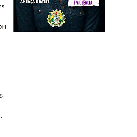
os
SDH
z-
,