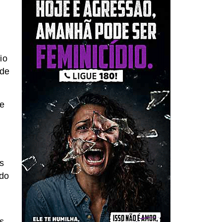
io
 de
de
s
ndo
s