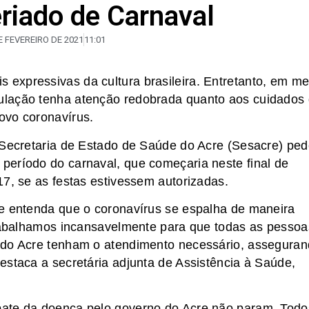
riado de Carnaval
E FEVEREIRO DE 2021
11:01
expressivas da cultura brasileira. Entretanto, em me
ulação tenha atenção redobrada quanto aos cuidados
ovo coronavírus.
 Secretaria de Estado de Saúde do Acre (Sesacre) pe
período do carnaval, que começaria neste final de
17, se as festas estivessem autorizadas.
 e entenda que o coronavírus se espalha de maneira
trabalhamos incansavelmente para que todas as pessoa
 do Acre tenham o atendimento necessário, assegura
estaca a secretária adjunta de Assistência à Saúde,
bate da doença pelo governo do Acre não param. Todo