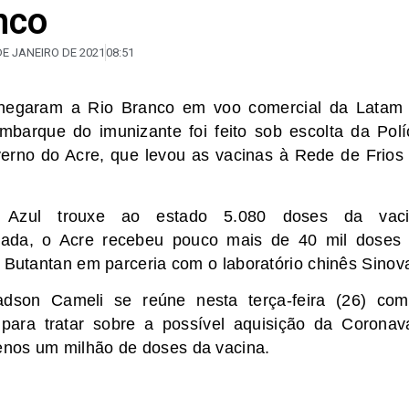
nco
DE JANEIRO DE 2021
08:51
hegaram a Rio Branco em voo comercial da Latam
barque do imunizante foi feito sob escolta da Polí
overno do Acre, que levou as vacinas à Rede de Frios
 Azul trouxe ao estado 5.080 doses da vaci
ssada, o Acre recebeu pouco mais de 40 mil doses
o Butantan em parceria com o laboratório chinês Sinov
ladson Cameli se reúne nesta terça-feira (26) co
para tratar sobre a possível aquisição da Coronav
enos um milhão de doses da vacina.