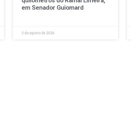
quilômetros do Ramal Limeira,
em Senador Guiomard
3 de agosto de 2026