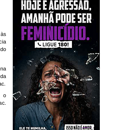
 às
cia
 do
na
 da
ac.
m o
ac.