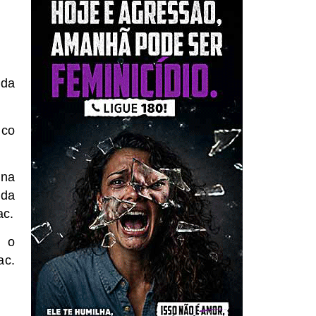
 da
ico
na
 da
ac.
m o
ac.