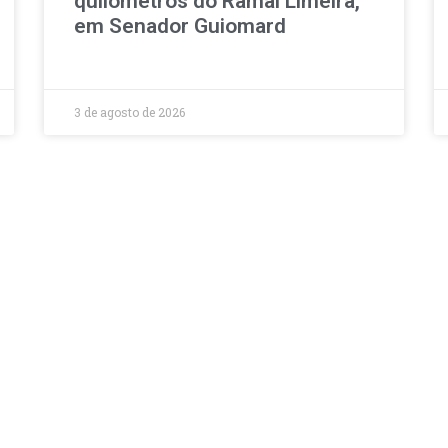
quilômetros do Ramal Limeira,
em Senador Guiomard
3 de agosto de 2026