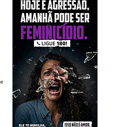
.
r
de