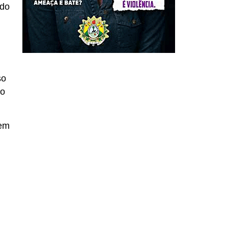
 do
so
 o
 em