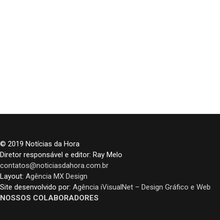
© 2019 Notícias da Hora
Diretor responsável e editor: Ray Melo
contatos@noticiasdahora.com.br
Layout:
Agência MX Design
Site desenvolvido por:
Agência iVisualNet – Design Gráfico e Web
NOSSOS COLABORADORES