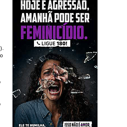
).
do
o
o