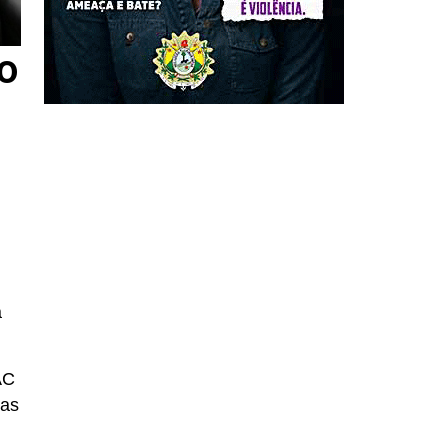
o
a
AC
das