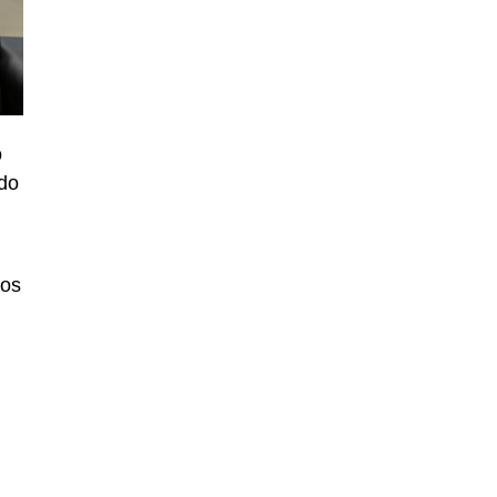
o
do
tos