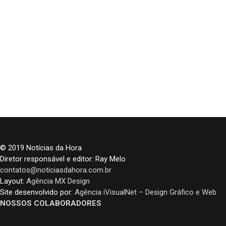
© 2019 Notícias da Hora
Diretor responsável e editor: Ray Melo
contatos@noticiasdahora.com.br
Layout:
Agência MX Design
Site desenvolvido por:
Agência iVisualNet – Design Gráfico e Web
NOSSOS COLABORADORES