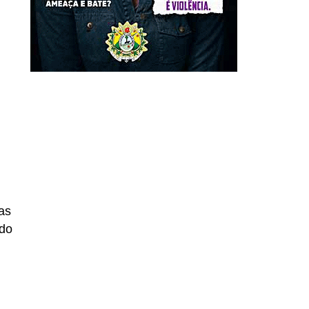
as
ndo