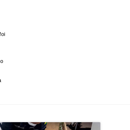
foi
do
a