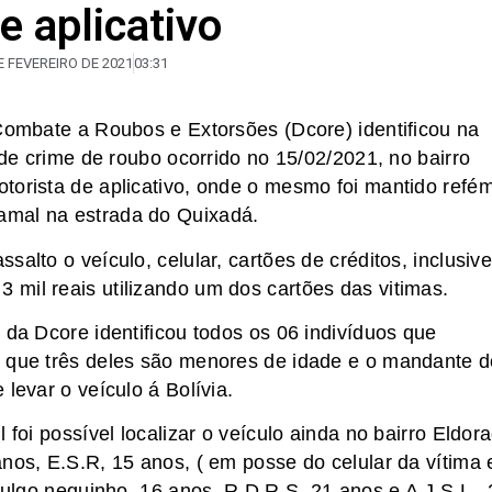
e aplicativo
E FEVEREIRO DE 2021
03:31
 Combate a Roubos e Extorsões (Dcore) identificou na
 de crime de roubo ocorrido no 15/02/2021, no bairro
torista de aplicativo, onde o mesmo foi mantido refé
amal na estrada do Quixadá.
alto o veículo, celular, cartões de créditos, inclusiv
mil reais utilizando um dos cartões das vitimas.
 da Dcore identificou todos os 06 indivíduos que
o que três deles são menores de idade e o mandante d
levar o veículo á Bolívia.
 foi possível localizar o veículo ainda no bairro Eldor
nos, E.S.R, 15 anos, ( em posse do celular da vítima 
 vulgo neguinho, 16 anos, R.D.R.S, 21 anos e A.J.S.L , 