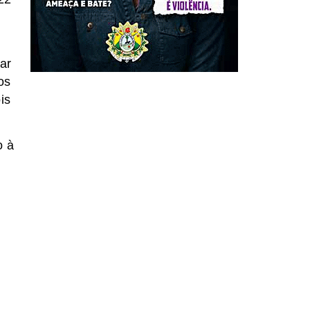
ar
os
is
o à