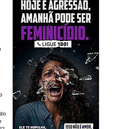
m
e
o
ado
e
22