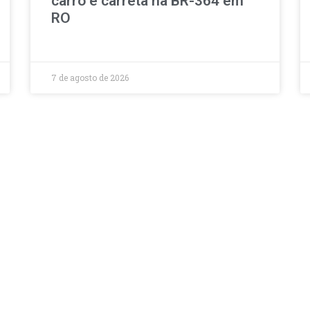
carro e carreta na BR-364 em
RO
7 de agosto de 2026