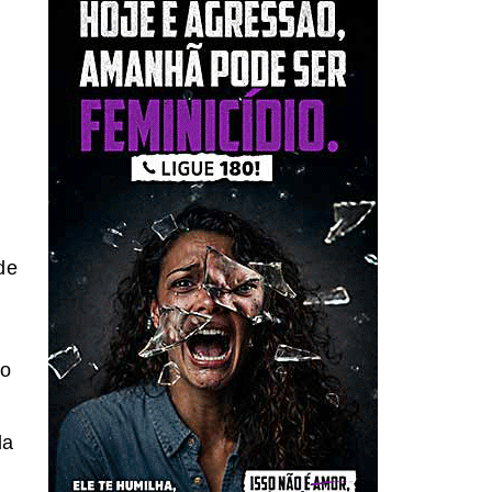
de
 o
da