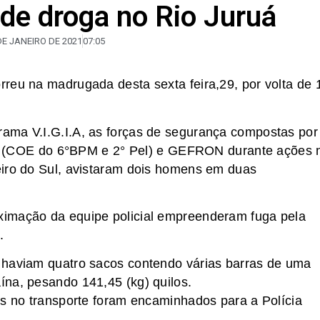
 de droga no Rio Juruá
DE JANEIRO DE 2021
07:05
reu na madrugada desta sexta feira,29, por volta de 
ama V.I.G.I.A, as forças de segurança compostas por
itar (COE do 6°BPM e 2° Pel) e GEFRON durante ações 
eiro do Sul, avistaram dois homens em duas
ximação da equipe policial empreenderam fuga pela
.
 haviam quatro sacos contendo várias barras de uma
ína, pesando 141,45 (kg) quilos.
os no transporte foram encaminhados para a Polícia