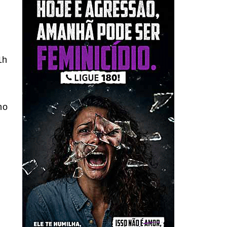
1h
no