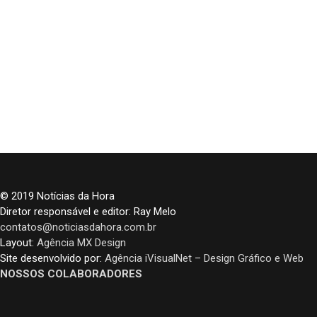
© 2019 Notícias da Hora
Diretor responsável e editor: Ray Melo
contatos@noticiasdahora.com.br
Layout:
Agência MX Design
Site desenvolvido por:
Agência iVisualNet – Design Gráfico e Web
NOSSOS COLABORADORES