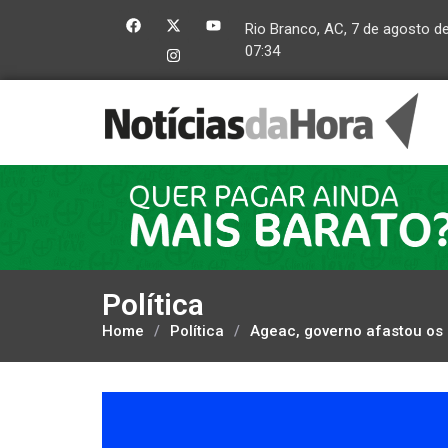
Rio Branco, AC, 7 de agosto d
07:34
Política
Home
/
Política
/
Ageac, governo afastou os 