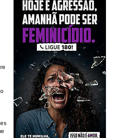
cre
u
co
tes
ue