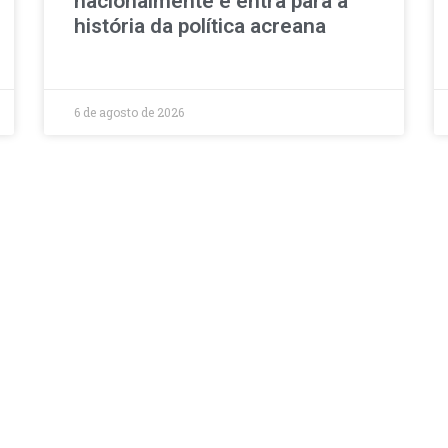
nacionalmente e entra para a
história da política acreana
6 de agosto de 2026