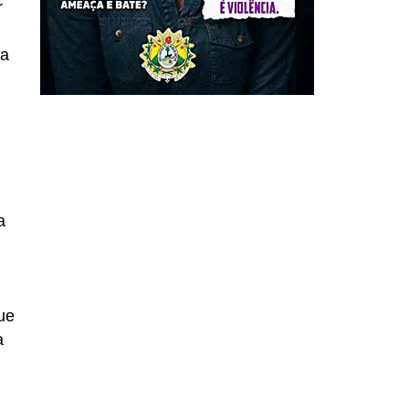
r
ia
a
ue
a