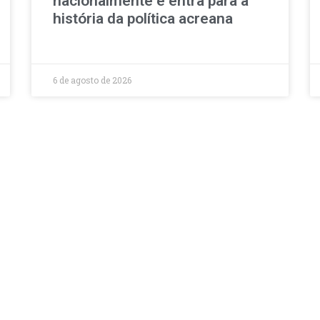
nacionalmente e entra para a
história da política acreana
6 de agosto de 2026