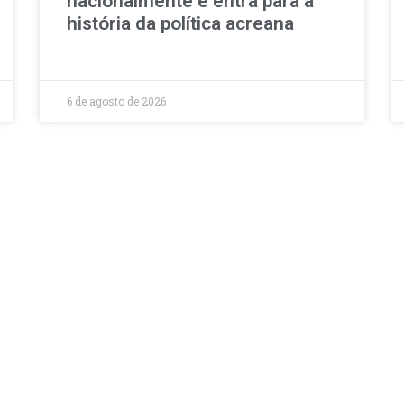
nacionalmente e entra para a
história da política acreana
6 de agosto de 2026