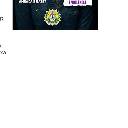
QR
a
ixa