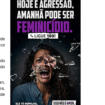
 de
nco
 do
ndo
an,
ma,
 de