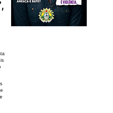
,
sta
is
o
es
ue
 e