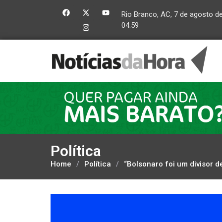
Rio Branco, AC, 7 de agosto d
04:59
Política
Home
/
Política
/
“Bolsonaro foi um divisor d