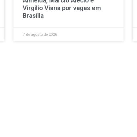
Almeida, Marcio Alécio e
Virgílio Viana por vagas em
Brasília
7 de agosto de 2026