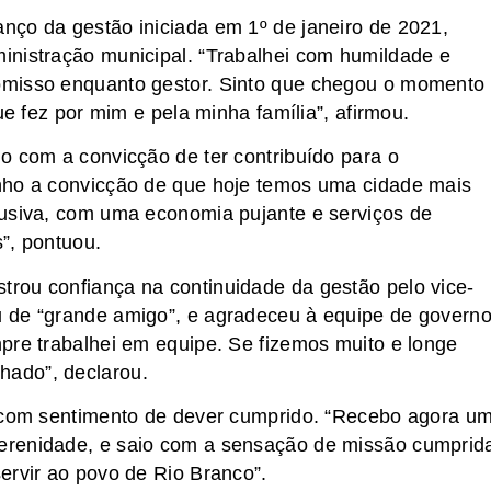
nço da gestão iniciada em 1º de janeiro de 2021,
inistração municipal. “Trabalhei com humildade e
omisso enquanto gestor. Sinto que chegou o momento
ue fez por mim e pela minha família”, afirmou.
o com a convicção de ter contribuído para o
nho a convicção de que hoje temos uma cidade mais
lusiva, com uma economia pujante e serviços de
”, pontuou.
rou confiança na continuidade da gestão pelo vice-
 de “grande amigo”, e agradeceu à equipe de governo
pre trabalhei em equipe. Se fizemos muito e longe
ado”, declarou.
o com sentimento de dever cumprido. “Recebo agora u
erenidade, e saio com a sensação de missão cumprid
ervir ao povo de Rio Branco”.