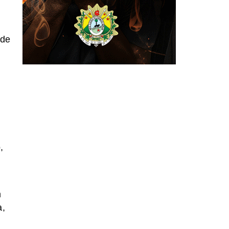
 de
,
m
a,