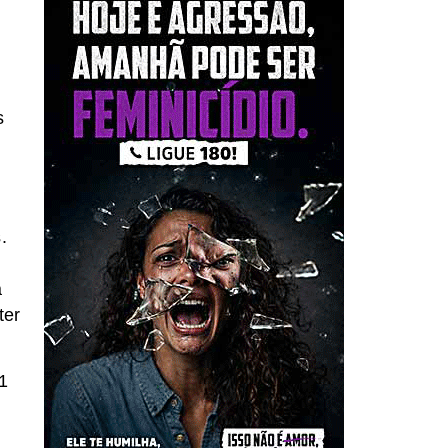
s
.
a
ter
1