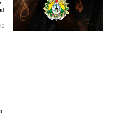
e
al
de
,
o