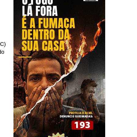
ZC)
do