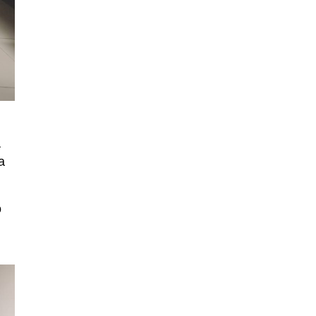
a
a
o