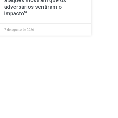
ataques mostram que os
adversários sentiram o
impacto’”
7 de agosto de 2026