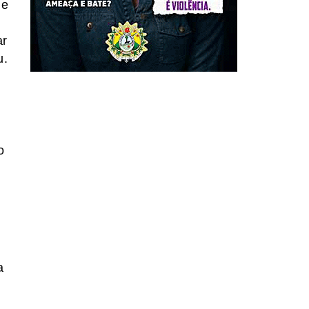
ue
ar
u.
o
a