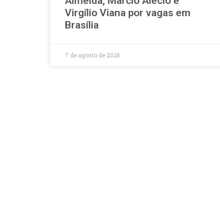
Almeida, Marcio Alécio e
Virgílio Viana por vagas em
Brasília
7 de agosto de 2026