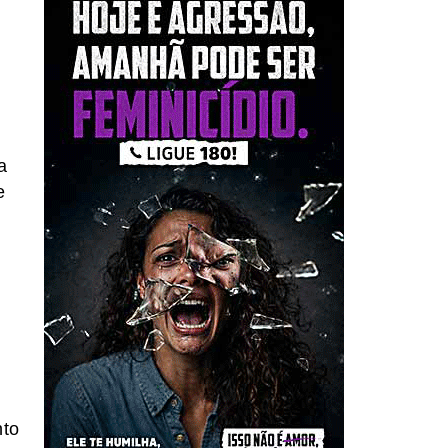
a
e
,
nto