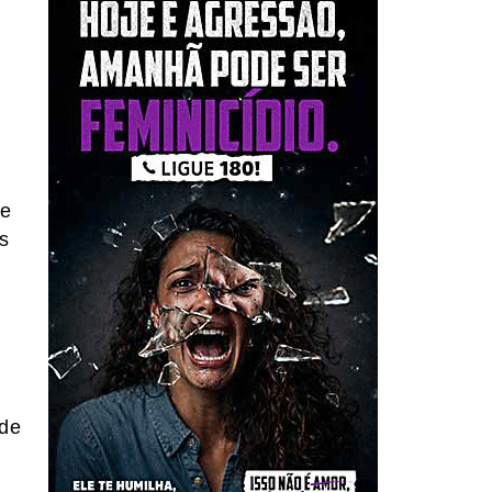
de
s
 de