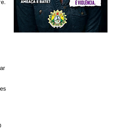
re.
ar
des
0