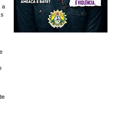
 a
as
e
e
de