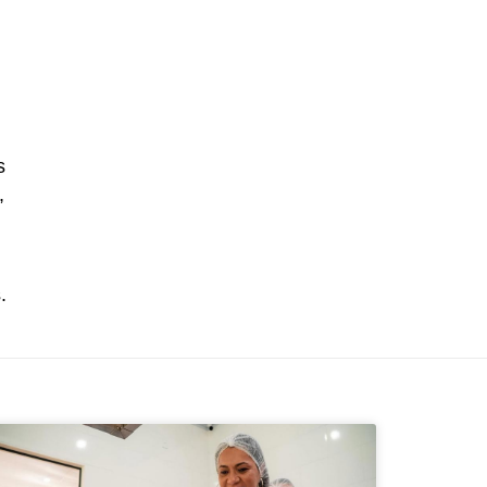
s
,
.