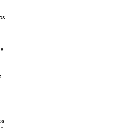
os
r
de
e
os