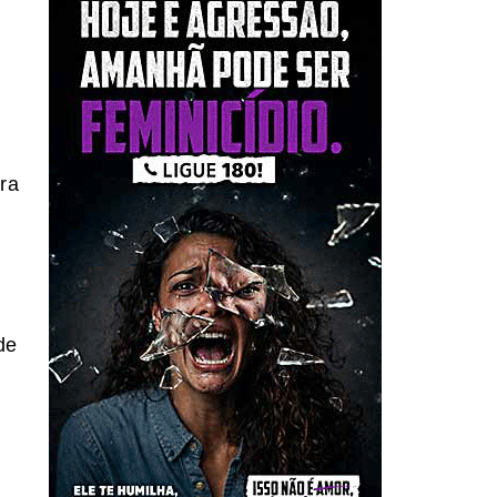
ra
de