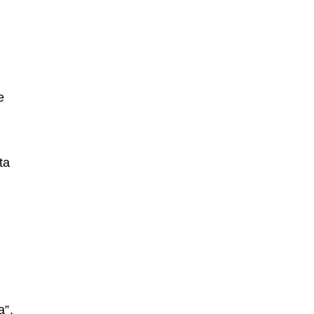
e
ta
a”.