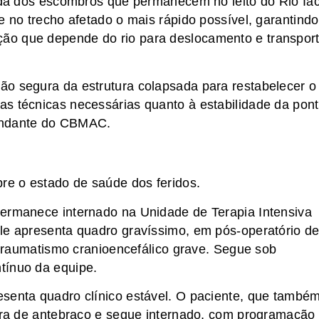
rada dos escombros que permanecem no leito do Rio Ia
e no trecho afetado o mais rápido possível, garantindo
ão que depende do rio para deslocamento e transpor
ão segura da estrutura colapsada para restabelecer o
s técnicas necessárias quanto à estabilidade da pon
mandante do CBMAC.
bre o estado de saúde dos feridos.
permanece internado na Unidade de Terapia Intensiva
le apresenta quadro gravíssimo, em pós-operatório d
, traumatismo cranioencefálico grave. Segue sob
tínuo da equipe.
esenta quadro clínico estável. O paciente, que també
tura de antebraço e segue internado, com programação