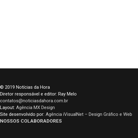
© 2019 Notícias da Hora
Diretor responsável e editor: Ray Melo
contatos@noticiasdahora.com.br
Layout:
Agência MX Design
Site desenvolvido por:
Agência iVisualNet – Design Gráfico e Web
NOSSOS COLABORADORES