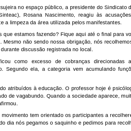
ujeira no espaço público, a presidente do Sindicato 
inteac), Rosana Nascimento, reagiu às acusaçõe
te a limpeza da área utilizada pelos manifestantes.
s que estamos fazendo? Fique aqui até o final para v
s. Mesmo não sendo nossa obrigação, nós recolhemo
a durante discussão registrada no local.
ficou como excesso de cobranças direcionadas 
ão. Segundo ela, a categoria vem acumulando funç
o atribuídos à educação. O professor hoje é psicólo
hamado de vagabundo. Quando a sociedade aparece, mui
afirmou.
 o movimento tem orientado os participantes a recolhe
Todo dia nós pegamos o saquinho e pedimos para recol
.