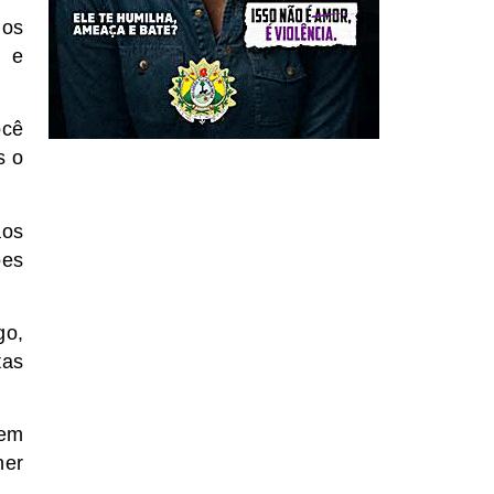
dos
s e
ocê
s o
aos
ões
go,
tas
rem
her