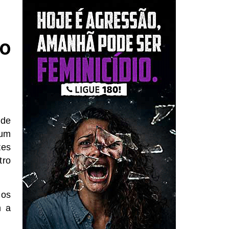
xo
ade
 um
tes
tro
 os
m a