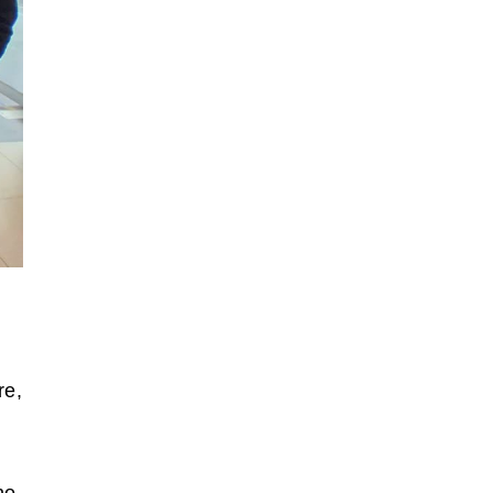
re,
no