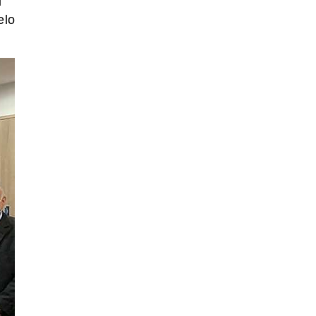
u
elo
.